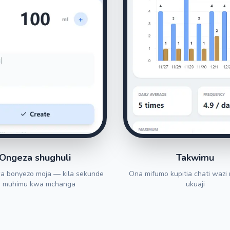
Ongeza shughuli
Takwimu
a bonyezo moja — kila sekunde
Ona mifumo kupitia chati wazi n
i muhimu kwa mchanga
ukuaji