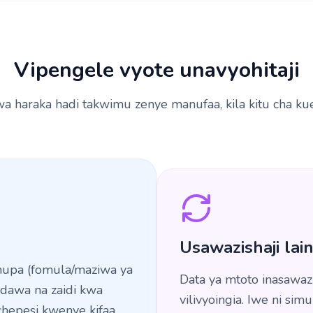
Vipengele vyote unavyohitaji
wa haraka hadi takwimu zenye manufaa, kila kitu cha ku
Usawazishaji lain
chupa (fomula/maziwa ya
Data ya mtoto inasawaz
, dawa na zaidi kwa
vilivyoingia. Iwe ni sim
chepesi kwenye kifaa