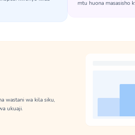
mtu huona masasisho k
a wastani wa kila siku,
a ukuaji.