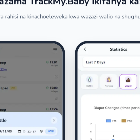
azama TrackMy.Baby ikifanya ka
ra rahisi na kinachoeleweka kwa wazazi walio na shughul