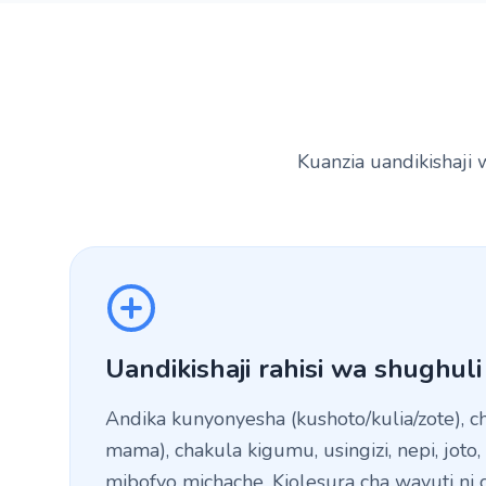
Kuanzia uandikishaji 
Uandikishaji rahisi wa shughuli
Andika kunyonyesha (kushoto/kulia/zote), 
mama), chakula kigumu, usingizi, nepi, joto
mibofyo michache. Kiolesura cha wavuti ni 