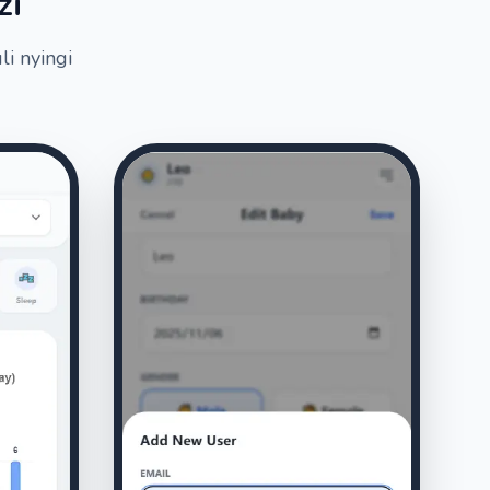
zi
i nyingi