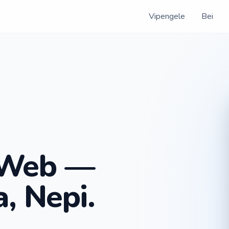
Vipengele
Bei
 Web —
a, Nepi.