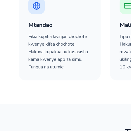
Mtandao
Mal
Fikia kupitia kivinjari chochote
Lipa 
kwenye kifaa chochote.
Hakun
Hakuna kupakua au kusasisha
mwak
kama kwenye app za simu.
ukili
Fungua na utumie.
10 k