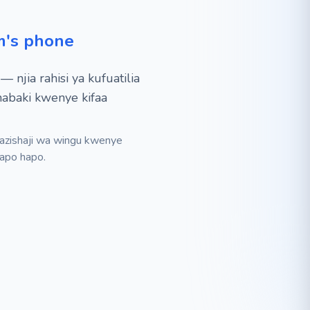
m's phone
njia rahisi ya kufuatilia
inabaki kwenye kifaa
awazishaji wa wingu kwenye
 papo hapo.