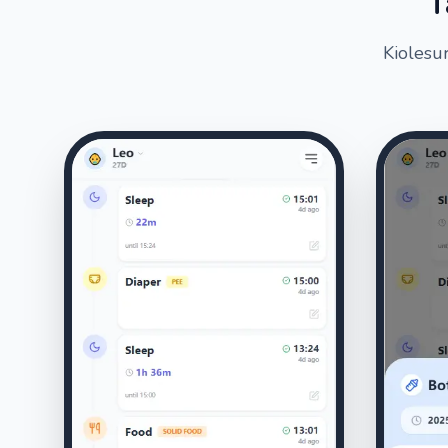
T
Kiolesu