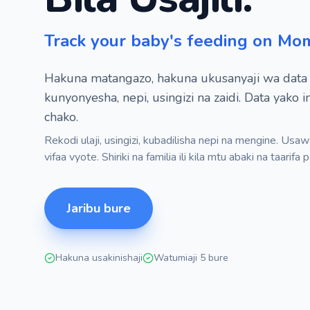
Track your baby's feeding on Mo
Hakuna matangazo, hakuna ukusanyaji wa data — 
kunyonyesha, nepi, usingizi na zaidi. Data yako 
chako.
Rekodi ulaji, usingizi, kubadilisha nepi na mengine. Us
vifaa vyote. Shiriki na familia ili kila mtu abaki na taarifa
Jaribu bure
Hakuna usakinishaji
Watumiaji 5 bure