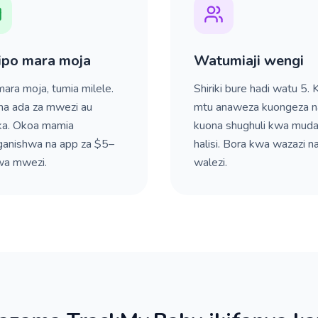
ipo mara moja
Watumiaji wengi
mara moja, tumia milele.
Shiriki bure hadi watu 5. K
a ada za mwezi au
mtu anaweza kuongeza n
a. Okoa mamia
kuona shughuli kwa mud
nganishwa na app za $5–
halisi. Bora kwa wazazi n
wa mwezi.
walezi.