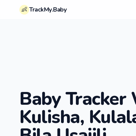
👶
TrackMy.Baby
Baby Tracker
Kulisha, Kulal
Bila Usajili.