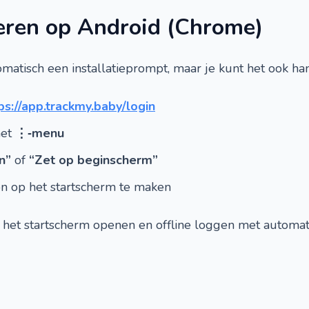
eren op Android (Chrome)
matisch een installatieprompt, maar je kunt het ook h
ps://app.trackmy.baby/login
het
⋮‑menu
n”
of
“Zet op beginscherm”
on op het startscherm te maken
 het startscherm openen en offline loggen met automat