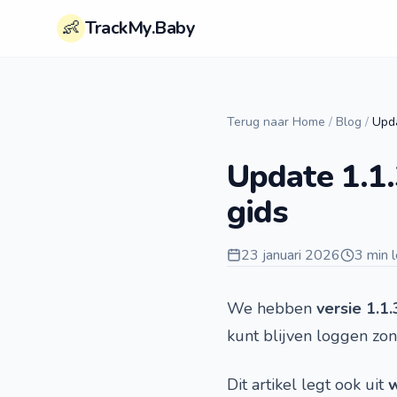
👶
TrackMy.Baby
Terug naar Home
/
Blog
/
Upda
Update 1.1.
gids
23 januari 2026
3 min 
We hebben
versie 1.1.
kunt blijven loggen zon
Dit artikel legt ook uit
w