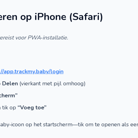
ren op iPhone (Safari)
ereist voor PWA‑installatie.
://app.trackmy.baby/login
p
Delen
(vierkant met pijl omhoog)
scherm”
 tik op
“Voeg toe”
Baby‑icoon op het startscherm—tik om te openen als een