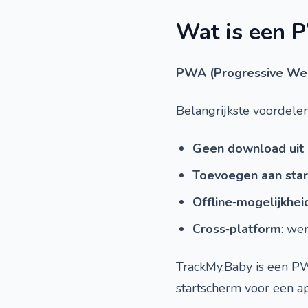
Wat is een 
PWA (Progressive We
Belangrijkste voordelen
Geen download uit 
Toevoegen aan sta
Offline‑mogelijkhei
Cross‑platform
: we
TrackMy.Baby is een PWA
startscherm voor een ap