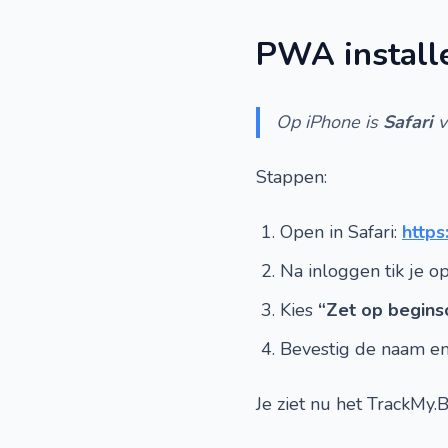
PWA installe
Op iPhone is
Safari
v
Stappen:
Open in Safari:
https
Na inloggen tik je o
Kies
“Zet op begin
Bevestig de naam en
Je ziet nu het TrackMy.