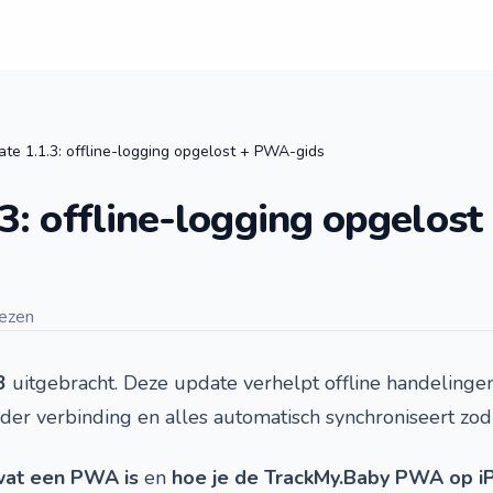
te 1.1.3: offline-logging opgelost + PWA-gids
3: offline-logging opgelos
lezen
3
uitgebracht. Deze update verhelpt offline handelinge
der verbinding en alles automatisch synchroniseert zodr
at een PWA is
en
hoe je de TrackMy.Baby PWA op i