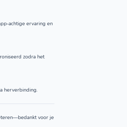
 app‑achtige ervaring en
roniseerd zodra het
na herverbinding.
beteren—bedankt voor je