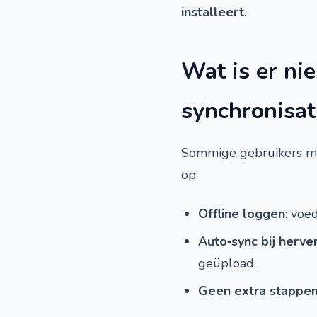
installeert
.
Wat is er ni
synchronisat
Sommige gebruikers mel
op:
Offline loggen
: voe
Auto‑sync bij herve
geüpload.
Geen extra stappe